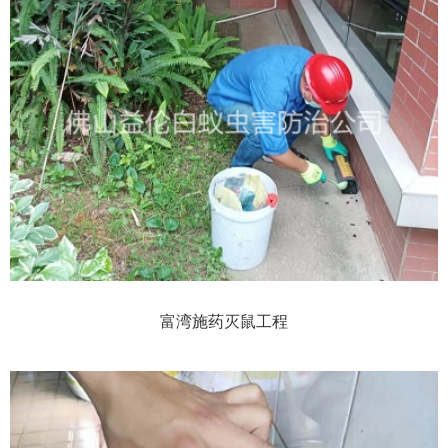
富湾施药灭鼠工程