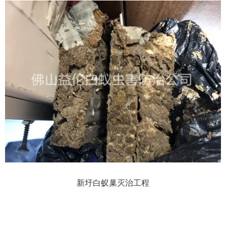
新圩白蚁巢灭治工程