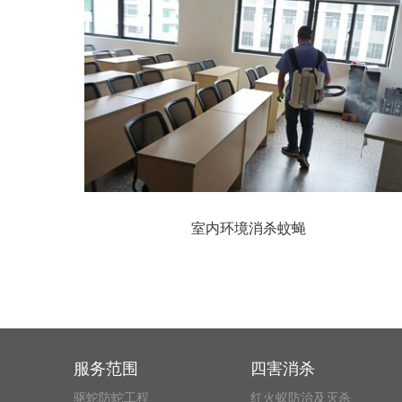
室内环境消杀蚊蝇
服务范围
四害消杀
驱蛇防蛇工程
红火蚁防治及灭杀