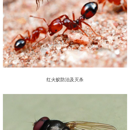
红火蚁防治及灭杀