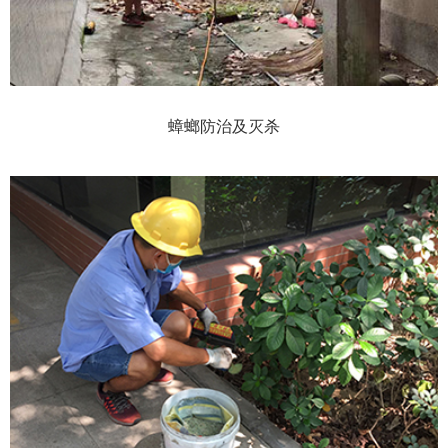
蟑螂防治及灭杀