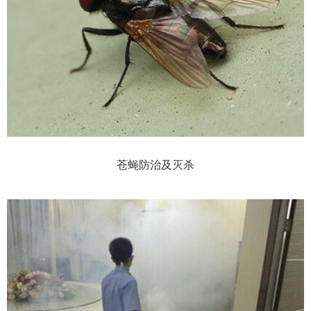
苍蝇防治及灭杀