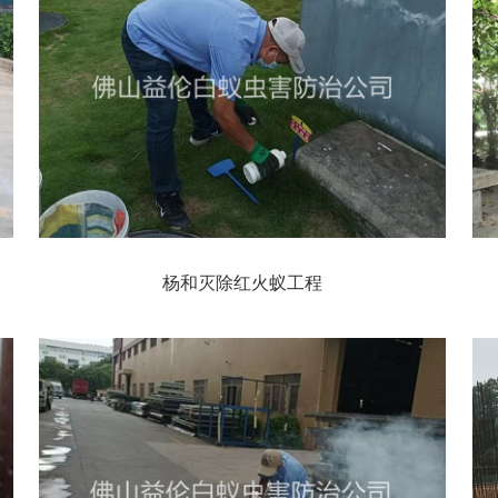
杨和灭除红火蚁工程