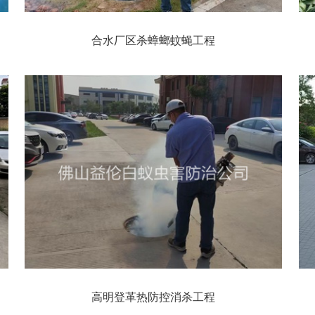
合水厂区杀蟑螂蚊蝇工程
高明登革热防控消杀工程