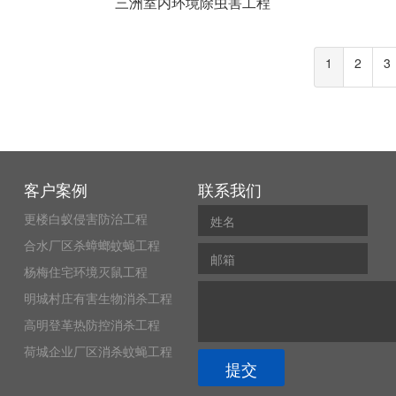
三洲室内环境除虫害工程
1
2
3
客户案例
联系我们
更楼白蚁侵害防治工程
合水厂区杀蟑螂蚊蝇工程
杨梅住宅环境灭鼠工程
明城村庄有害生物消杀工程
高明登革热防控消杀工程
荷城企业厂区消杀蚊蝇工程