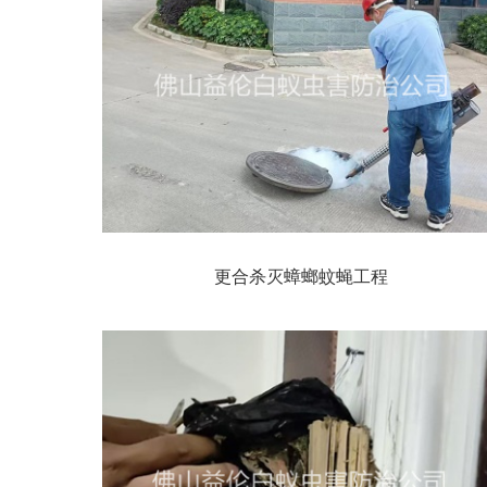
更合杀灭蟑螂蚊蝇工程