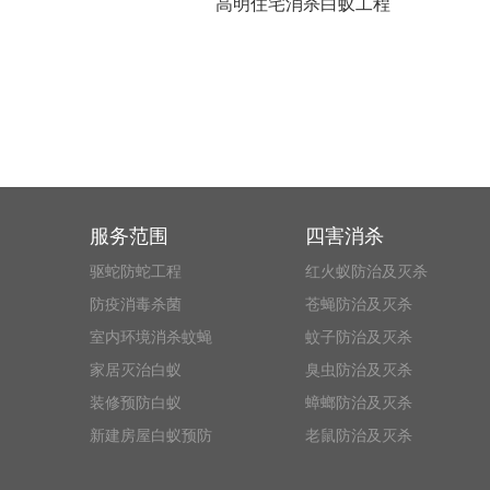
高明住宅消杀白蚁工程
服务范围
四害消杀
驱蛇防蛇工程
红火蚁防治及灭杀
防疫消毒杀菌
苍蝇防治及灭杀
室内环境消杀蚊蝇
蚊子防治及灭杀
家居灭治白蚁
臭虫防治及灭杀
装修预防白蚁
蟑螂防治及灭杀
新建房屋白蚁预防
老鼠防治及灭杀