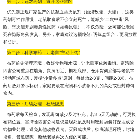
第一步：选对药剂，避开这些雷区
优先选正规厂家生产的抗凝血类灭鼠剂（如溴敌隆、大隆），这类
药剂毒性作用慢，老鼠取食后不会立刻死亡，能减少“二次中毒”风
险。坚决避开剧毒急性鼠药（如
毒鼠强
），不仅危险，还可能让老鼠
死在隐蔽角落发臭。另外，家庭建议选颗粒剂+诱饵盒组合，更易放置
和防护。
第二步：科学布药，让老鼠“主动上钩”
布药前先
清理环境
，收好食物和水源，让老鼠更依赖毒饵。富湾除
四害公司重点在墙角、鼠洞附近、橱柜底部、仓库货架底部等老鼠常
活动区域布药，遵循“少量多点”原则，每处放2-3克，间距2-3米。布
药后放好警示标识，家庭要放在宠物和小孩够不到的高处或密封诱饵
盒内。
第三步：后续处理，杜绝隐患
布药后每天检查，发现
毒饵减少
及时补充，若3-5天无动静，可更换
布药位置。富湾除四害公司建议发现死鼠及时用密封袋装好深埋或交
给物业处理，避免其他动物误食。灭鼠成功后，彻底清理环境，封堵
墙角、管道缝隙，断绝老鼠再次入侵的可能。