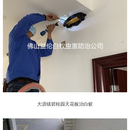
大沥镇碧桂园天花板治白蚁