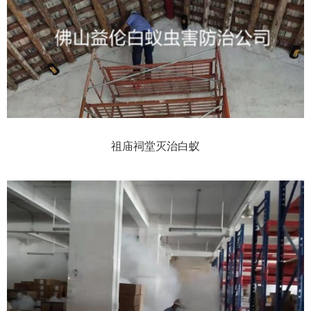
祖庙祠堂灭治白蚁