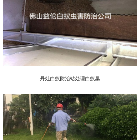
丹灶白蚁防治站处理白蚁巢