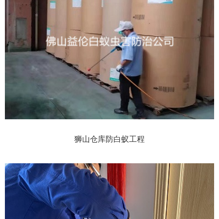
狮山仓库防白蚁工程