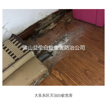
大良东区灭治白蚁危害