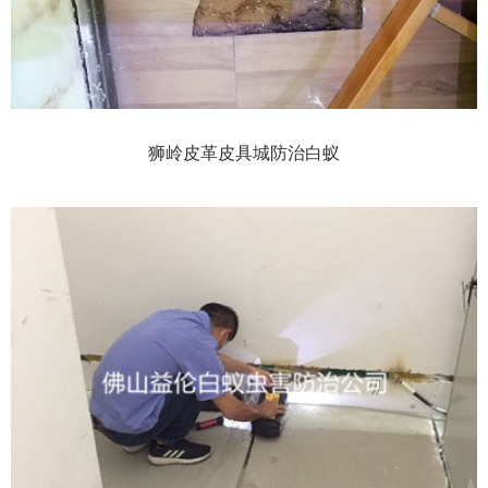
狮岭皮革皮具城防治白蚁