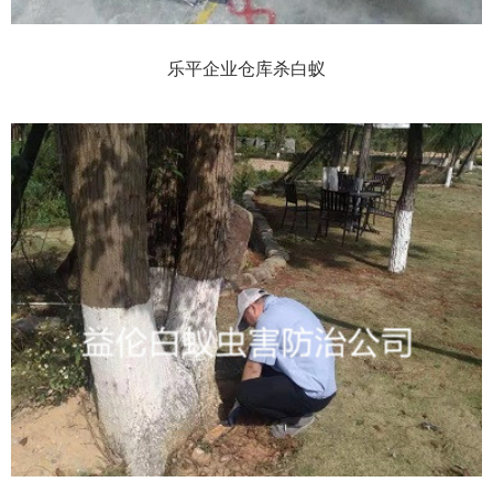
乐平企业仓库杀白蚁