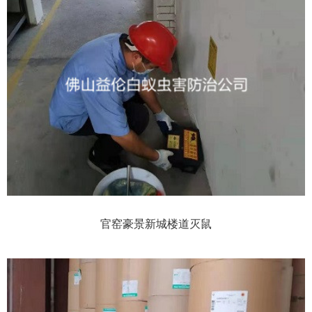
官窑豪景新城楼道灭鼠