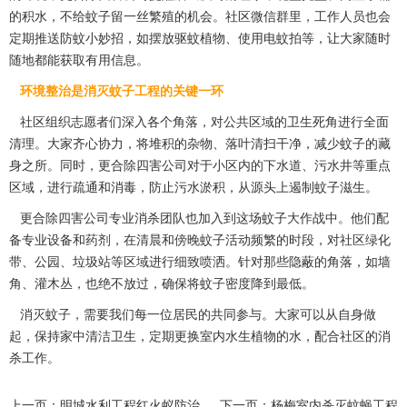
的积水，不给蚊子留一丝繁殖的机会。社区微信群里，工作人员也会
定期推送防蚊小妙招，如摆放驱蚊植物、使用电蚊拍等，让大家随时
随地都能获取有用信息。
环境整治是消灭蚊子工程的关键一环
社区组织志愿者们深入各个角落，对公共区域的卫生死角进行全面
清理。大家齐心协力，将堆积的杂物、落叶清扫干净，减少蚊子的藏
身之所。同时，更合除四害公司对于小区内的下水道、污水井等重点
区域，进行疏通和消毒，防止污水淤积，从源头上遏制蚊子滋生。
更合除四害公司专业消杀团队也加入到这场蚊子大作战中。他们配
备
专业设备
和药剂，在清晨和傍晚蚊子活动频繁的时段，对社区绿化
带、公园、垃圾站等区域进行细致喷洒。针对那些隐蔽的角落，如墙
角、灌木丛，也绝不放过，确保将蚊子密度降到最低。
消灭蚊子，需要我们每一位居民的共同参与。大家可以从自身做
起，保持家中清洁卫生，定期更换室内水生植物的水，配合社区的
消
杀工作
。
上一页：
明城水利工程红火蚁防治
下一页：
杨梅室内杀灭蚊蝇工程